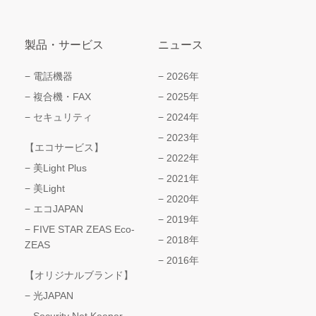
問い合わせをご利用いただくことはできません。
お問い合わせ者様は、自己に関する個人情報を開示する
ように請求することができます。開示などに関するお問
製品・サービス
ニュース
合せは、お問い合わせフォームまでお願いいたします。
当社ホームページでは、クッキーは使用しておりませ
電話機器
2026年
ん。クッキー（cookie）とは、ウェブサーバーから利用
複合機・FAX
2025年
者のコンピューターに預けておく小さなテキストファイ
ルの名称です。
セキュリティ
2024年
2023年
【エコサービス】
当該個人情報取扱事業者の名称 ： 日本通信機器株式会社
2022年
美Light Plus
2021年
美Light
個人情報保護管理者 ： 取締役営業本部長 村井 幸祐
2020年
エコJAPAN
2019年
《連絡先》 TEL：06-6264-8188 ／ E-mail：eigyo-
FIVE STAR ZEAS Eco-
2018年
honbu@nitsuki.co.jp
ZEAS
2016年
【オリジナルブランド】
光JAPAN
Security Net Keeper