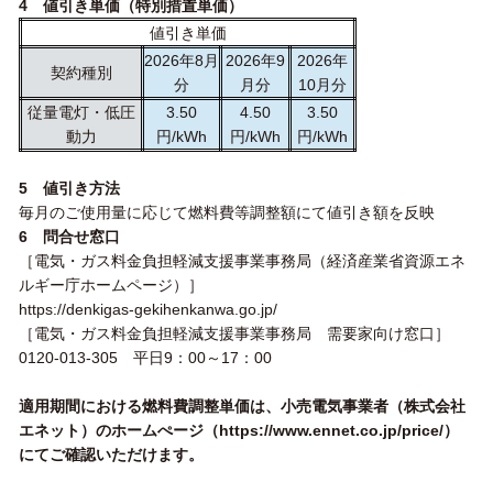
4 値引き単価（特別措置単価）
値引き単価
2026年8月
2026年9
2026年
契約種別
分
月分
10月分
従量電灯・低圧
3.50
4.50
3.50
動力
円/kWh
円/kWh
円/kWh
5 値引き方法
毎月のご使用量に応じて燃料費等調整額にて値引き額を反映
6 問合せ窓口
［電気・ガス料金負担軽減支援事業事務局（経済産業省資源エネ
ルギー庁ホームページ）］
https://denkigas-gekihenkanwa.go.jp/
［電気・ガス料金負担軽減支援事業事務局 需要家向け窓口］
0120-013-305 平日9：00～17：00
適用期間における燃料費調整単価は、小売電気事業者（株式会社
エネット）のホームぺージ（
https://www.ennet.co.jp/price/
）
にてご確認いただけます。