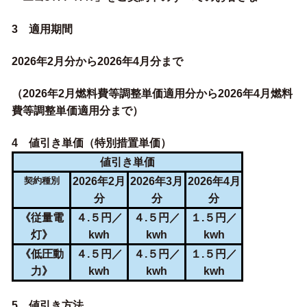
3 適用期間
2026年2月分から2026年4月分まで
（2026年2月燃料費等調整単価適用分から2026年4月燃料
費等調整単価適用分まで）
4 値引き単価（特別措置単価）
値引き単価
契約種別
2026年2月
2026年3月
2026年4月
分
分
分
《従量電
４.５円／
４.５円／
１.５円／
灯》
kwh
kwh
kwh
《低圧動
４.５円／
４.５円／
１.５円／
力》
kwh
kwh
kwh
5 値引き方法